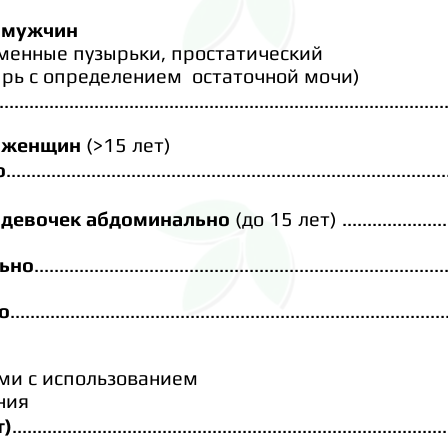
 мужчин
еменные
пузырьки,
простатический
ырь
с определением
остаточной мочи)
.........................................................................................
 женщин
(
>
15 лет)
о
........................................................................................
 девочек абдоминально
(до 15 лет)
.....................
ьно
..................................................................................
о
.......................................................................................
ами
с
использованием
ния
т)
.......................................................................................