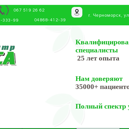
067 519 26 62
г. Черноморск, у
04868-412-39
-333-99
Квалифициров
специалисты
25 лет опыта
Нам доверяют
35000+ пациент
Полный спектр 