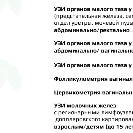
УЗИ органов малого таза
у
(предстательная
железа, с
отдел
уретры, мочевой
пуз
абдоминально/ректально
.
УЗИ органов малого таза
у
абдоминально/ вагинальн
УЗИ органов малого таза
у
Фолликулометрия вагинал
Цервикометрия вагинальн
УЗИ молочных желез
с регионарными
лимфоузл
допплеровског
о
картирова
взрослым/детям (до 15 ле