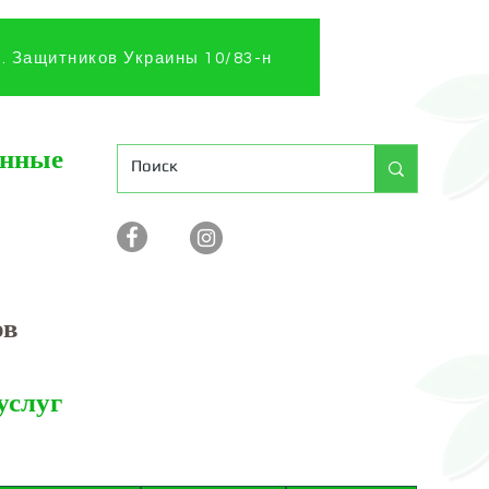
л. Защитников Украины 10/83-н
анные
ов
услуг