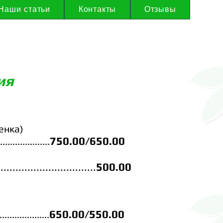
Наши статьи
Контакты
Отзывы
ия
енка)
750.00/65
0.00
....................
.................................
500.00
650.0
0/55
0.00
....................