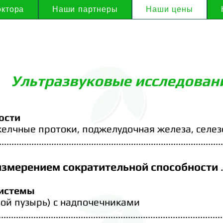
ктора
Наши партнеры
Наши цены
Ультразвуковые исследован
ости
желчные
протоки,
поджелудочная
железа, селез
..........................................................................................
измерением сократительной способности
системы
ой пузырь) с надпочечниками
..........................................................................................