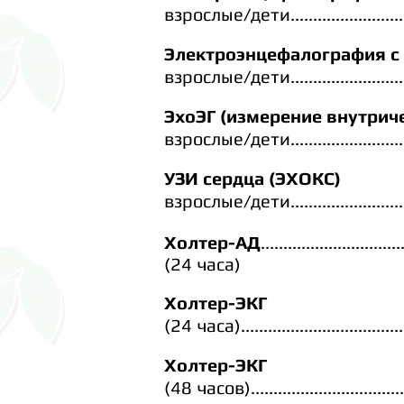
взрослые/дети
.........................
Электроэнцефалография с
взрослые/дети
.........................
ЭхоЭГ (измерение
внутрич
взрослые/дети
.........................
УЗИ сердца (ЭХОКС)
взрослые/дети
.........................
Холтер-АД
...............................
(24 часа)
Холтер-ЭКГ
(24 часа)
....................................
Холтер-ЭКГ
(48
часов)
..................................