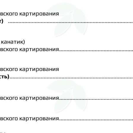
вского
картирования
ет)
....................................................................................
 канатик)
рования.........................................................
вского
картирования
сть)
...................................................................................
 картирования.........................................................
ования...........................................................