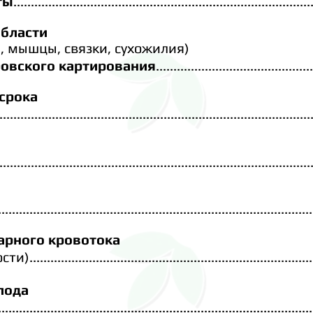
ты
.....................................................................................
области
а, мышцы,
связки, сухожилия)
ровского картирования
.............................................
срока
..........................................................................
..........
...........................................................................
.........
..............................................................................
.
...........
арного кровотока
.................................................................
.
............
лода
................................................................
.
.........................