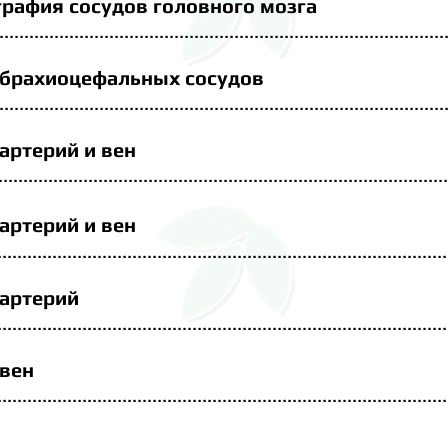
графия
сосудов головного мозга
...........................................................
.
.............................
брахиоцефальных сосудов
.......................................................................
..................
артерий и вен
.............................................................................
.
............
ирование артерий и вен
............................................................
......
........................
 артерий
..............................................................................
.
...........
 вен
..........................................................................................