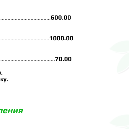
60
0.
00
..............................
100
0.00
...................................
70.00
.......................................
.
ку.
ления