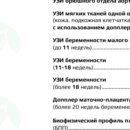
УЗИ брюшного отдела аор
УЗИ мягких тканей одной 
(кожа, подкожная
клетчатк
с использованием доппле
УЗИ беременности малого 
(до
11
недель)...............................
УЗИ беременности
(
11-18
недель)..............................
УЗИ беременности
(более
18
недель)
...................
Допплер маточно-плацент
(более 20 недель
беременности)...
Биофизический профиль п
(БПП)
..........................................