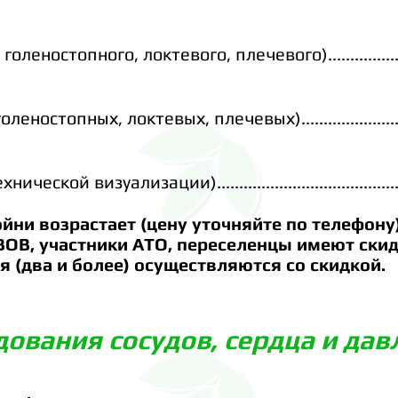
,
голеностопного,
локтевого,
плечевого).....................
голеностопных,
локтевых,
плечевых)
............
.
........
хнической визуализации)......................................
.
.
ойни возрастает
(цену уточняйте по телефону)
ОВ, участники АТО,
переселенцы
имеют скид
я (два
и более
)
осуществляются со скидкой.
дования сосудов,
сердца и дав