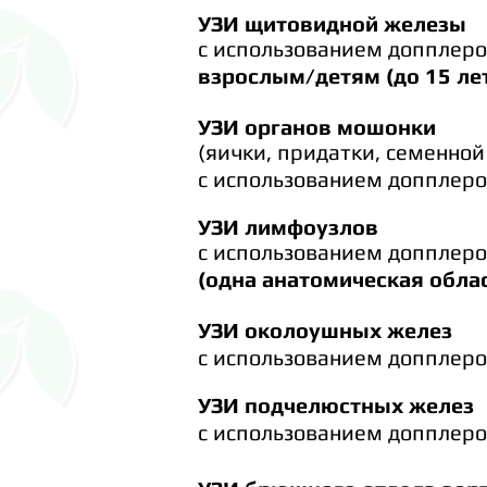
УЗИ щитовидной железы
с
использованием
допплеро
взрослым/детям (до 15 л
УЗИ органов мошонки
(яички,
придатки,
семенной
с использованием допплеровского карти
УЗИ лимфоузлов
с использованием
допплеро
(одна анатомическая обла
УЗИ околоушных желез
с
использованием
допплеровского
УЗИ подчелюстных желез
с использованием допплеровского картир