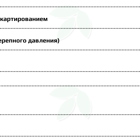
.............................................................
.......
.
....................
 картированием
.............................................................
.......
.
....................
ерепного давления)
........................................................................
.................
...........................................................
.
.............................
.......................................................................................
...
.....................................................................
.
...................
.......................................................................
.
.................