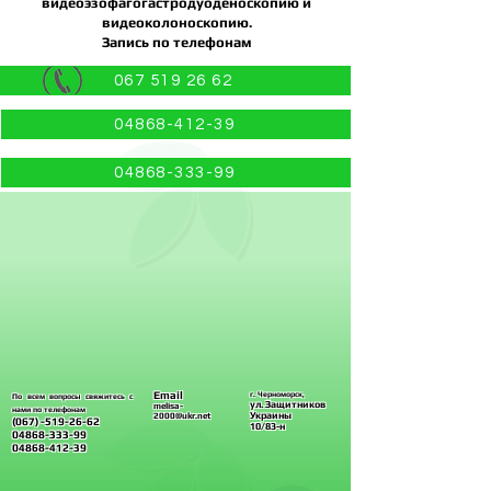
видеоэзофагогастродуоденоскопию и
видеоколоноскопию.
Запись по телефонам
067 519 26 62
04868-412-39
04868-333-99
Email
г. Черноморск,
По всем вопросы свяжитесь с
ул. Защитников
melisa-
нами по телефонам
Украины
2000@ukr.net
(067) -519
-26-62
10/83-н
04868-333-99
04868-412-39