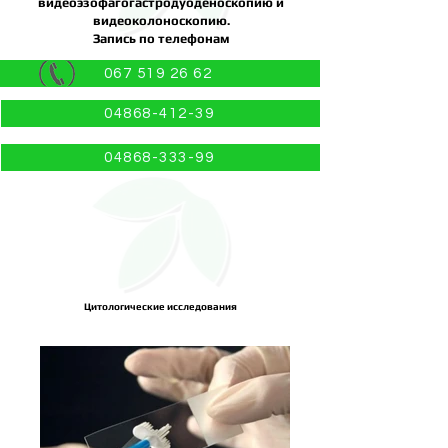
видеоэзофагогастродуоденоскопию и
видеоколоноскопию.
Запись по телефонам
067 519 26 62
04868-412-39
04868-333-99
Цитологические исследования