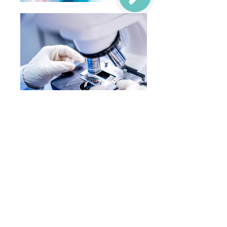
Цитологическое исследование —
это оценка характеристик
морфологической структуры клеточных элементов с целью установления
диагноза доброкачественной или злокачественной опухоли и
неопухолевых поражений. Оно основано на изучении с помощью
микроскопа особенностей строения клеток, клеточного состава органов,
тканей, жидкостей организма человека в норме и при патологических
процессах. Отличие цитологического исследования от гистологического
заключается в том, что изучаются не срезы тканей, а клетки.
Достоинства цитологического метода:
Абсолютная безвредность. Этому в немалой степени способствует
развитие эндоскопической техники, позволяющей целенаправленно
получать материал для исследования из внутренних органов, ранее