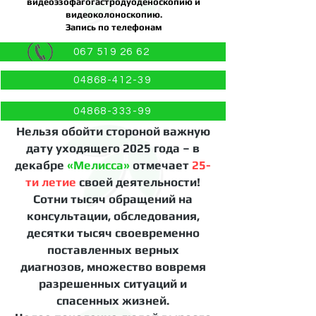
видеоэзофагогастродуоденоскопию и
видеоколоноскопию.
Запись по телефонам
067 519 26 62
04868-412-39
04868-333-99
Нельзя обойти стороной важную
дату уходящего 2025 года – в
декабре
«Мелисса»
отмечает
25-
ти летие
своей деятельности!
Сотни тысяч обращений на
консультации, обследования,
десятки тысяч своевременно
поставленных верных
диагнозов, множество вовремя
разрешенных ситуаций и
спасенных жизней.