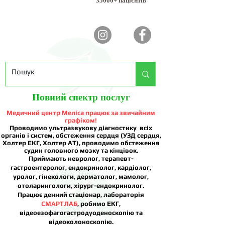
35000+ пацієнтів
Повний спектр послуг
Медичний центр Меліса працює за звичайним
графіком!
Проводимо ультразвукову діагностику всіх
органів і систем, обстеження сердця (УЗД сердця,
Холтер ЕКГ, Холтер АТ), проводимо обстеження
судин головного мозку та кінцівок.
Приймають невролог, терапевт-
гастроентеролог, ендокринолог, кардіолог,
уролог, гінекологи, дерматолог, мамолог,
отоларингологи, хірург-ендокринолог.
Працює денний стаціонар, лабораторія
СМАРТЛАБ
, робимо ЕКГ,
відеоезофагогастродуоденоскопію та
відеоколоноскопію.