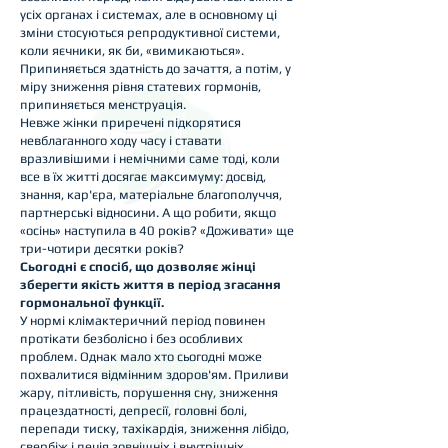
усіх органах і системах, але в основному ці
зміни стосуються репродуктивної системи,
коли яєчники, як би, «вимикаються».
Припиняється здатність до зачаття, а потім, у
міру зниження рівня статевих гормонів,
припиняється менструація.
Невже жінки приречені підкорятися
невблаганного ходу часу і ставати
вразливішими і немічними саме тоді, коли
все в їх житті досягає максимуму: досвід,
знання, кар'єра, матеріальне благополуччя,
партнерські відносини. А що робити, якщо
«осінь» наступила в 40 років? «Доживати» ще
три-чотири десятки років?
Сьогодні є спосіб, що дозволяє жінці
зберегти якість життя в період згасання
гормональної функції.
У нормі клімактеричний період повинен
протікати безболісно і без особливих
проблем. Однак мало хто сьогодні може
похвалитися відмінним здоров'ям. Приливи
жару, пітливість, порушення сну, зниження
працездатності, депресії, головні болі,
перепади тиску, тахікардія, зниження лібідо,
свербіж і печія зовнішніх і внутрішніх