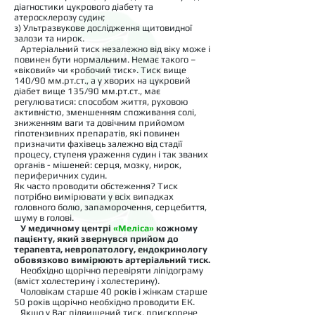
діагностики цукрового діабету та
атеросклерозу судин;
з) Ультразвукове дослідження щитовидної
залози та нирок.
Артеріальний тиск незалежно від віку може і
повинен бути нормальним. Немає такого –
«віковий» чи «робочий тиск». Тиск вище
140/90 мм.рт.ст., а у хворих на цукровий
діабет вище 135/90 мм.рт.ст., має
регулюватися: способом життя, руховою
активністю, зменшенням споживання солі,
зниженням ваги та довічним прийомом
гіпотензивних препаратів, які повинен
призначити фахівець залежно від стадії
процесу, ступеня ураження судин і так званих
органів - мішеней: серця, мозку, нирок,
периферичних судин.
Як часто проводити обстеження? Тиск
потрібно вимірювати у всіх випадках
головного болю, запаморочення, серцебиття,
шуму в голові.
У медичному центрі
«Меліса»
кожному
пацієнту, який звернувся прийом до
терапевта, невропатологу, ендокринологу
обовязково вимірюють артеріальний тиск.
Необхідно щорічно перевіряти ліпідограму
(вміст холестерину і холестерину).
Чоловікам старше 40 років і жінкам старше
50 років щорічно необхідно проводити ЕК.
Якщо у Вас підвищений тиск, прискорене