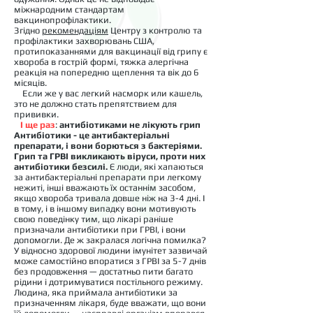
міжнародним стандартам
вакцинопрофілактики.
Згідно
рекомендаціям
Центру з контролю та
профілактики захворювань США,
протипоказаннями для вакцинації від грипу є
хвороба в гострій формі, тяжка алергічна
реакція на попередню щеплення та вік до 6
місяців.
Если же у вас легкий насморк или кашель,
это не должно стать препятствием для
прививки.
І ще раз
:
антибіотиками не лікують грип
Антибіотики - це антибактеріальні
препарати, і вони борються з бактеріями.
Грип та ГРВІ викликають віруси, проти них
антибіотики безсилі.
Є люди, які хапаються
за антибактеріальні препарати при легкому
нежиті, інші вважають їх останнім засобом,
якщо хвороба тривала довше ніж на 3-4 дні. І
в тому, і в іншому випадку вони мотивують
свою поведінку тим, що лікарі раніше
призначали антибіотики при ГРВІ, і вони
допомогли. Де ж закралася логічна помилка?
У відносно здорової людини імунітет зазвичай
може самостійно впоратися з ГРВІ за 5-7 днів
без продовження — достатньо пити багато
рідини і дотримуватися постільного режиму.
Людина, яка приймала антибіотики за
призначенням лікаря, буде вважати, що вони