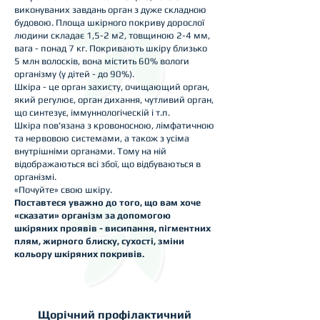
виконуваних завдань орган з дуже складною
будовою. Площа шкірного покриву дорослої
людини складає 1,5-2 м2, товщиною 2-4 мм,
вага - понад 7 кг. Покривають шкіру близько
5 млн волосків, вона містить 60% вологи
організму (у дітей - до 90%).
Шкіра - це орган захисту, очищающий орган,
який регулює, орган дихання, чутливий орган,
що синтезує, іммуннологіческій і т.п.
Шкіра пов'язана з кровоносною, лімфатичною
та нервовою системами, а також з усіма
внутрішніми органами. Тому на ній
відображаються всі збої, що відбуваються в
організмі.
«Почуйте» свою шкіру.
Поставтеся уважно до того, що вам хоче
«сказати» організм за допомогою
шкіряних проявів - висипання, пігментних
плям, жирного блиску, сухості, зміни
кольору шкіряних покривів.
Щорічний профілактичний