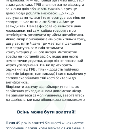
їй допомогли — насправді організм впорався
з застудою сам. ГРВІ зявляються не відразу, а
за кілька днів або навіть тижнів. Через це
деякі люди роблять висновок, що якщо
застуда затягнулася і температура все ніяк не
спадає, — час пити антибіотики. Але це
завжди так. Немає фіксованої кількості днів
лихоманки, які самі собою говорять про
необхідність розпочати прийом антибіотика.
Якщо лікар призначає антибіотик тільки тому,
що у вас пятий день тримається підвищена
температура, вам слід отримати
консультацію у іншого лікаря. Антибіотик
зовсім не «останній засіб», якщо для нього
немає точки додатка, якщо він не показаний
через ускладнення. Він не прискорить
одужання від ГРВІ, тільки додасть побічних
ефектів (діарею, наприклад) і кине камінчик у
світову скарбничку стійкості бактерій до
антибіотиків.
Відрізнити застуду від гаймориту та інших
серйозних ускладнень вам допоможе лікар.
Не займайтеся самолікуванням, звертайтесь
до фахівців, ми вам обовязково допоможемо
Осінь може бути золотий!
Після 45 років в житті більшості жінок настає
особливий період, коли відбуваються зміни в