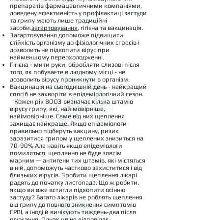
препаратів фармацевтичними компаніями,
доведену ефективність у профілактиці застуди
та грипу мають лише традиційні
засоби.
загартовування
, гігієна та вакцинація.
Загартовування допоможе підвищити
стійкість організму до фізіологічних стресів і
дозволить не підхопити вірус при
найменшому переохолодженні.
Гігієна - мити руки, обробляти слизові після
того, як побуваєте в людному місці - не
дозволить вірусу проникнути в організм.
Вакцинація на сьогоднішній день - найкращий
спосіб не захворіти в епідеміологічний сезон.
Кожен рік ВООЗ визначає кілька штамів
вірусу грипу, які, найімовірніше,
найімовірніше. Саме від них щеплення
захищає найкраще. Якщо епідеміологи
правильно підберуть вакцину, ризик
заразитися грипом у щеплених знизиться на
70-90% Але навіть якщо епідеміологи
помиляться, щеплення не буде зовсім
марним — антигени тих штамів, які містяться
в ній, допоможуть частково захиститися і від
близьких вірусів. Зробити щеплення лікарі
радять до початку листопада. Що ж робити,
якщо ви вже встигли підхопити осінню
застуду? Багато лікарів не роблять щеплення
від грипу до повного зникнення симптомів
ГРВІ, а іноді й вичікують тиждень-два після
одужання. Однак це не відповідає