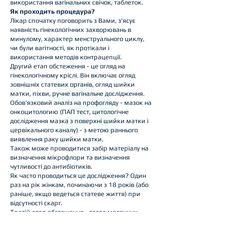
використання вагінальних свічок, таблеток.
Як проходить процедура?
Лікар спочатку поговорить з Вами, з'ясує
наявність гінекологічних захворювань в
минулому, характер менструального циклу,
чи були вагітності, як протікали і
використання методів контрацепції.
Другий етап обстеження - це огляд на
гінекологічному кріслі. Він включає огляд
зовнішніх статевих органів, огляд шийки
матки, піхви, ручне вагінальне дослідження.
Обов'язковий аналіз на профогляду - мазок на
онкоцитологию (ПАП тест, цитологічне
дослідження мазка з поверхні шийки матки і
цервікального каналу) - з метою раннього
виявлення раку шийки матки.
Також може проводитися забір матеріалу на
визначення мікрофлори та визначення
чутливості до антибіотиків.
Як часто проводиться це дослідження? Один
раз на рік жінкам, починаючи з 18 років (або
раніше, якщо ведеться статеве життя) при
відсутності скарг.
Третій етап обстеження - огляд молочних
залоз з метою виявлення змін і профілактиці