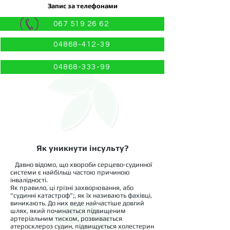
Запис за телефонами
067 519 26 62
04868-412-39
04868-333-99
Як уникнути інсульту?
Давно відомо, що хвороби серцево-судинної
системи є найбільш частою причиною
інвалідності.
Як правило, ці грізні захворювання, або
"судинні катастроф";, як їх називають фахівці,
виникають. До них веде найчастіше довгий
шлях, який починається підвищеним
артеріальним тиском, розвивається
атеросклероз судин, підвищується холестерин