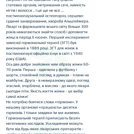
статевих органів, нетримання сечі, ламкість
нігтів і волосся .. І це ще не все ...
постменопаузальний остеопороз, серцево-
судинні захворювання, хвороба Альцгеймера.
Лікарі та фармацевти всього світу більше 300
років намагаються знайти спосіб і допомогти
жінці в період її «осені». Перший експеримент
замісної гормональної терапії (ЗГТ) був
виконаний в 1889 році. ЗГТ для жінок в
постменопаузі офіційно існує в світі з 1940
року (США).
Ось два добре знайомих нам образу жінки 60-
70 років. Перша - одягнена у футболку і
шорти, спокійний погляд, в думках - плани на
майбутнє. Друга - в невиразному одязі, погляд
згаслий, згорблена, в мислях - до якого лікаря
сьогодні піти. Якість життя жінки - це вибір
самої жінки!
Не потрібно боятися слова «гормони». У
нашому організмі «працюють» десятки
гормонів. І тільки завдяки їм ми живемо.
Гормональній терапії приписують безліч
негативних наслідків. Ускладнення можуть
бути від будь-яких лікарських препаратів -