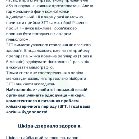
частіше при їх неправильному призначенні
або ігноруванні наявних протипоказань. Але ж
гормональний фон у кожної жінки
індивідуальний. Ні в якому разі не можна
починати прийом ЗГТ самостійно! Рішення
про ЗГТ - дуже важливе і обов'язково
повинно бути погоджено з лікарем-
гінекологом.
ЗГТ вимагає уважного ставлення до власного
здоров'я. В подальшому, вже на тлі прийому
препаратів, жінка повинна регулярно (1 раз в
6 місяців) відвідувати гінеколога і 1 раз в рік
виконувати мамографію.
Тільки системне спостереження в період
менопаузи дозволить правильно підібрати
ЗГТ і уникнути ускладнень.
Найголовніше - любите і поважайте свій
організм! Знайдіть однодумця - лікаря,
компетентного в питаннях проблем
клімактеричного періоду і ЗГТ. І тоді ваша
«осінь» буде золота!
Шкіра-дзеркало здоров'я.
Шкіра - найбільший за площею, вагою і