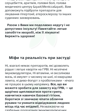
серцебиття, аритмія, головні болі, голова
медичного центру &quot;Мелісса&quot;. Вам
допоможуть підібрати препарати для
лікування гіпертонії, атеросклерозу та інших
судинних захворювань.
Разом з Вами ми подолаємо недугу і не
допустимо інсульту! Памятайте: легше
запобігти хворобі, ніж її лікувати!
Бережіть здоровя!
Міфи та реальність при застуді
Ні, взагалі немає препаратів, які дозволять
рідше і легше хворіти на ГРВІ. Ні незлічені
імуномодулятори, Ні вітаміни, ні оксолінова
мазь, ні амулет з часнику на шиї, ні кварцова
лампа, ні диво-йогурт з пробіотиками - нічого
не працює в цьому напрямку.
Все, що ви
можете зробити для захисту від ГРВІ, — це
щорічно щеплюватися проти грипу,
навчитися навичок базової гігієни,
боротися зі звичкою чіпати обличчя
руками та уникати відвідування людних
місць під час епідемії.
Незважаючи на
глобальну пропаганду імуномодулюючих