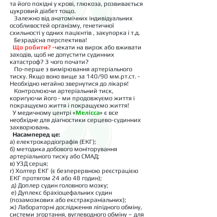
та його похідні у крові, глюкоза, розвивається
цукровий діабет тощо.
Залежно від анатомічних індивідуальних
особливостей організму, генетичної
схильності у одних пацієнтів , закупорка і т.д.
Безрадісна перспектива!
Що робити? -
чекати на вирок або вживати
заходів, щоб не допустити судинних
катастроф? З чого почати?
По-перше з вимірювання артеріального
тиску. Якщо воно вище за 140/90 мм.рт.ст. -
Необхідно негайно звернутися до лікаря!
Контролюючи артеріальний тиск,
коригуючи його - ми продовжуємо життя і
покращуємо життя і покращуємо життя!
У медичному центрі «
Мелісса
» є все
необхідне для діагностики серцево-судинних
захворювань.
Насамперед це:
а) електрокардіографія (ЕКГ);
б) методика добового моніторування
артеріального тиску або СМАД;
в) УЗД серця;
г) Холтер ЕКГ (є безперервною реєстрацією
ЕКГ протягом 24 або 48 годин);
д) Доплер судин головного мозку;
е) Дуплекс брахіоцефальних судин
(позамозкових або екстракраніальних);
ж) Лабораторні дослідження ліпідного обміну,
системи згортання, вуглеводного обміну – для