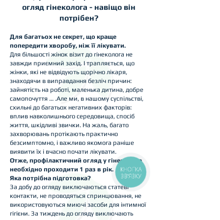
огляд гінеколога - навіщо він
потрібен?
Для багатьох не секрет, що краще
попередити хворобу, ніж її лікувати.
Для більшості жінок візит до гінеколога не
завжди приємний захід. І трапляється, що
жінки, які не відвідують щорічно лікаря,
знаходячи в виправдання безліч причин:
зайнятість на роботі, маленька дитина, добре
самопочуття ... .Але ми, в нашому суспільстві,
схильні до багатьох негативних факторів:
вплив навколишнього середовища, спосіб
життя, шкідливі звички. На жаль, багато
захворювань протікають практично
безсимптомно, і важливо якомога раніше
виявити їх і вчасно почати лікувати.
Отже, профілактичний огляд у гінеколога
КНОПКА
необхідно проходити 1 раз в рік.
ЗВ'ЯЗКУ
Яка потрібна підготовка?
За добу до огляду виключаються статеві
контакти, не проводяться спринцювання, не
використовуються миючі засоби для інтимної
гігієни. За тиждень до огляду виключають