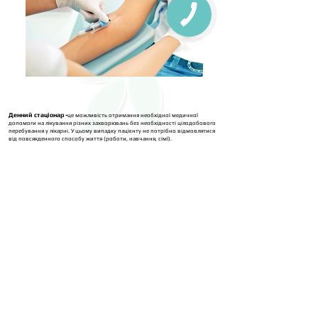
Денний стаціонар -
це можливість отримання необхідної медичної
допомоги на лікування різних захворювань без необхідності цілодобового
перебування у лікарні. У цьому випадку пацієнту не потрібно відмовлятися
від повсякденного способу життя (роботи, навчання, сімї).
Різні стани при гострих та хронічних захворюваннях, реабілітація після
хвороби або операції, індивідуальні особливості організму пацієнта
передбачають диференційований підхід до лікування та режиму. Комусь
достатньо приймати прописані препарати та спостерігатись у лікаря, а
іншому обовязково потрібно перебувати в умовах стаціонару.
Медичний
центр «МЕЛІСА» пропонує якісне лікування та спостереження в умовах
денного стаціонару у будь-який зручний для пацієнта час без відриву від
роботи чи навчання.
Наш денний стаціонар має багато переваг, тому що знаходиться в будівлі
багатопрофільного медичного закладу. Це означає, що у нас можна
отримати консультацію лікаря практично будь-якого спрямування. Сучасна
діагностична база дозволяє повністю обстежити весь організм, а висока
кваліфікація лікарів, комплексний підхід, ефективні методи та засоби є
запорукою успішного одужання та відновлення наших пацієнтів.
Медичні маніпуляції та процедури, що проводяться у денному
стаціонарі
Лабораторні та інструментальні дослідження.
Внутрішньовенні, внутрішньомязові та підшкірні інєкції.