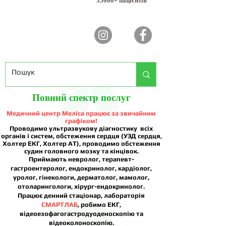
35000+ пацієнтів
Повний спектр послуг
Медичний центр Меліса працює за звичайним
графіком!
Проводимо ультразвукову діагностику всіх
органів і систем, обстеження сердця (УЗД сердця,
Холтер ЕКГ, Холтер АТ), проводимо обстеження
судин головного мозку та кінцівок.
Приймають невролог, терапевт-
гастроентеролог, ендокринолог, кардіолог,
уролог, гінекологи, дерматолог, мамолог,
отоларингологи, хірург-ендокринолог.
Працює денний стаціонар, лабораторія
СМАРТЛАБ
, робимо ЕКГ,
відеоезофагогастродуоденоскопію та
відеоколоноскопію.