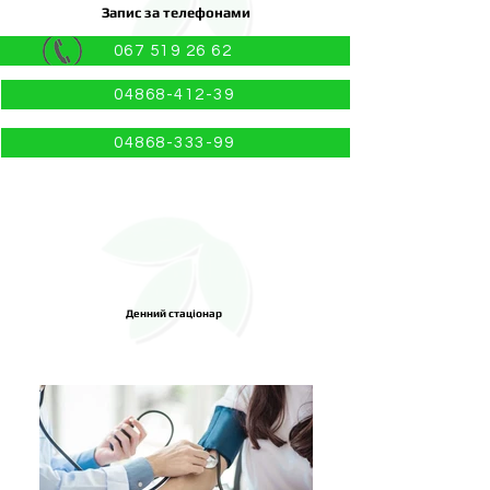
Запис за телефонами
067 519 26 62
04868-412-39
04868-333-99
Денний стаціонар