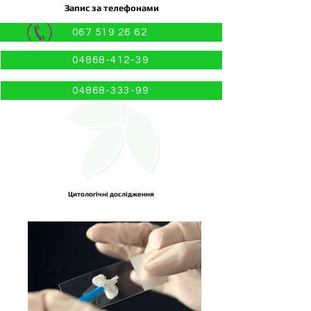
Запис за телефонами
067 519 26 62
04868-412-39
04868-333-99
Цитологічні дослідження