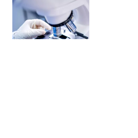
Цитологічне дослідження
це оцінка характеристик морфологічної
структури клітинних елементів з метою встановлення діагнозу доброякісної
або злоякісної пухлини та непухлинних уражень. Воно засноване на
вивченні за допомогою мікроскопа особливостей будови клітин,
клітинного складу органів, тканин, рідин організму людини в нормі та при
патологічних процесах. Відмінність цитологічного дослідження
гістологічного у тому, що вивчаються не зрізи тканин, а клітини.
Переваги цитологічного методу:
Абсолютна нешкідливість. Цьому значною мірою сприяє розвиток
ендоскопічної техніки, що дозволяє цілеспрямовано отримувати матеріал
для дослідження з внутрішніх органів, раніше недоступних для
морфологічного аналізу без оперативного втручання.
Швидкість. Термінове цитологічне дослідження може бути здійснене
протягом 10 хвилин.