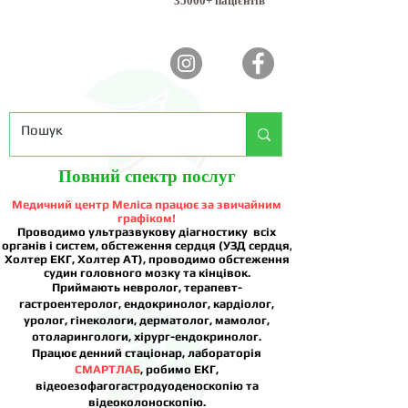
35000+ пацієнтів
Повний спектр послуг
Медичний центр Меліса працює за звичайним
графіком!
Проводимо ультразвукову діагностику всіх
органів і систем, обстеження сердця (УЗД сердця,
Холтер ЕКГ, Холтер АТ), проводимо обстеження
судин головного мозку та кінцівок.
Приймають невролог, терапевт-
гастроентеролог, ендокринолог, кардіолог,
уролог, гінекологи, дерматолог, мамолог,
отоларингологи, хірург-ендокринолог.
Працює денний стаціонар, лабораторія
СМАРТЛАБ
, робимо ЕКГ,
відеоезофагогастродуоденоскопію та
відеоколоноскопію.