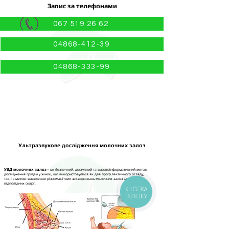
Запис за телефонами
067 519 26 62
04868-412-39
04868-333-99
Ультразвукове дослідження молочних залоз
УЗД молочних залоз
– це безпечний, доступний та високоінформативний метод
дослідження грудей у жінок, що використовується як для профілактичного огляду,
так і з метою виявлення різноманітних захворювань молочних залоз за наявності
відповідних скарг.
КНОПКА
ЗВ'ЯЗКУ