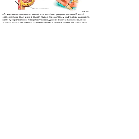
Дослідження дозволяє оцінити розміри, структуру тканин (переважання залізистого
або жирового компонента), наявність патологічних утворень у молочній залозі
(кісти, пухлини) або у шкірі в області грудей. Під контролем УЗД також є можливість
взяти пункцію/біопсію з підозрілих утворень/ділянок тканини для встановлення
діагнозу. Під час обстеження грудей проводиться обов'язковий огляд регіонарних
лімфатичних вузлів.
УЗД молочних залоз не потребує спеціальної попередньої підготовки.
Для більш об'єктивної оцінки стану грудей (виявлення ознак мастопатії)
рекомендується проводити дослідження на 8-11 днів від початку менструації.
Однак, якщо жінку турбують болі, наявність утворень, що пальпуються, в тканинах
молочної залози або в пахвових областях, ультразвукове дослідження проводиться
в будь-який день циклу без зниження діагностичної значущості даного обстеження.
Якщо пацієнтка приймає гормональні контрацептиви або вже перебуває у
менопаузі – час проведення дослідження не має значення.
УЗД молочних залоз є скринінговим дослідженням №1
поряд з
мамографією (рентгенологічним дослідженням молочних залоз), тому що:
Не займає багато часу, причому відразу ж під час дослідження ви отримуєте повну
інформацію про стан грудей.
Як і мамографія, не вимагає жодної попередньої підготовки.
Абсолютно нешкідливе, безпечне і може проводитися так часто, як це необхідно.
Не має протипоказань.
На відміну від мамографії, УЗД молочних залоз можна робити і вагітним, і жінкам,
що годують.
У деяких випадках має більшу інформативність, ніж мамографія (при дослідженні
грудей у молодих жінок, коли в молочній залозі переважає щільніша залозиста
тканина).
Коли необхідно зробити УЗД молочних
залоз
З метою профілактики обстеження лікарі
рекомендують робити
1 разів у рік
виявлення
онкологічних захворювань на початкових стадіях.
УЗД призначають, якщо є підозри на мастити,
лактостаз, які можуть виникнути через порушення
роботи залоз або при потраплянні інфекції під час
годування. На УЗД виявляють кістозні утворення,
мастопатію, гінекомастію, рак молочної залози.
Коли призначають УЗД молочних залоз
В обов'язковому порядку лікар виписує направлення на дослідження за наявності у
пацієнтки таких скарг, як:
-Ущільнення в молочних залозах;