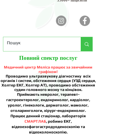
35000+ пацієнтів
Повний спектр послуг
Медичний центр Меліса працює за звичайним
графіком!
Проводимо ультразвукову діагностику всіх
органів і систем, обстеження сердця (УЗД сердця,
Холтер ЕКГ, Холтер АТ), проводимо обстеження
судин головного мозку та кінцівок.
Приймають невролог, терапевт-
гастроентеролог, ендокринолог, кардіолог,
уролог, гінекологи, дерматолог, мамолог,
отоларингологи, хірург-ендокринолог.
Працює денний стаціонар, лабораторія
СМАРТЛАБ
, робимо ЕКГ,
відеоезофагогастродуоденоскопію та
відеоколоноскопію.