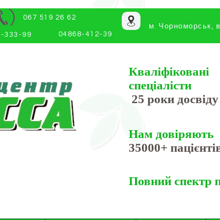
067 519 26 62
м. Чорноморськ, в
04868-412-39
-333-99
Кваліфіковані
спеціалісти
25 роки досвіду
Нам довіряють
35000+ пацієнті
Повний спектр 