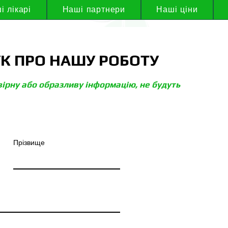
і лікарі
Наші партнери
Наші ціни
УК ПРО НАШУ РОБОТУ
вірну або образливу інформацію, не будуть
Прізвище