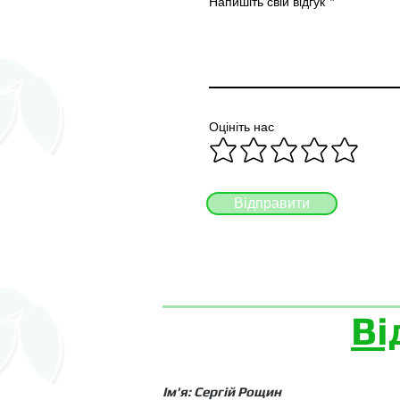
Напишіть свій відгук
Оцініть нас
Відправити
Ві
Ім'я: Сергій Рощин