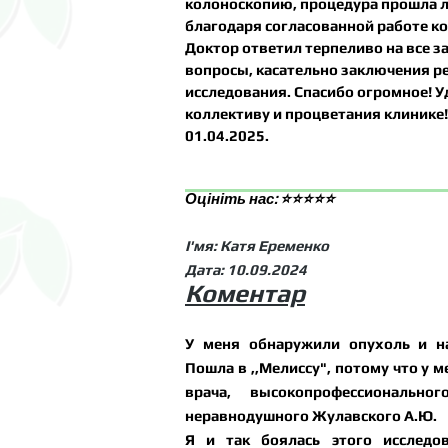
колоноскопию, процедура прошла л
благодаря согласованной работе к
Доктор ответил терпеливо на все 
вопросы, касательно заключения р
исследования. Спасибо огромное! 
коллективу и процветания клинике!
01.04.2025.
Оцініть нас
: ⭐⭐⭐⭐⭐
І'мя: Катя Еременко
Дата: 10.09.2024
Коментар
У меня обнаружили опухоль и н
Пошла в ,,Мелиссу", потому что у 
врача, высокопрофессиональног
неравнодушного Жулавского А.Ю.
Я и так боялась этого исследо