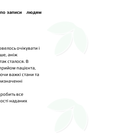
а по записи людям
овелось очікувати і
ше, аніж
ак сталося. В
прийом пацієнта,
ючи важкі стани та
призначенні
 робить все
ості наданих