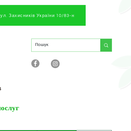
ул. Захисників України 10/83-н
в
послуг