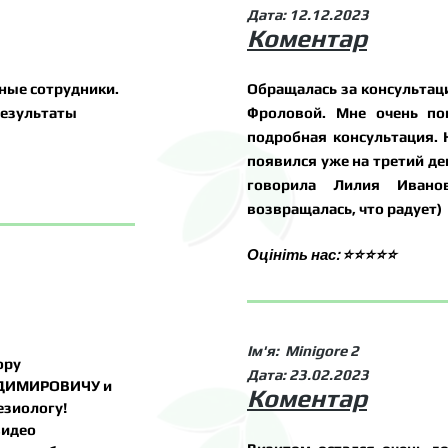
Дата: 12.12.2023
Коментар
ные сотрудники.
Обращалась за консультац
результаты
Фроловой. Мне очень по
подробная консультация. 
появился уже на третий ден
говорила Лилия Ивано
возвращалась, что радует)
Оцініть нас: ⭐⭐⭐⭐⭐
Ім'
я:
Minigore 2
ору
Дата: 23.02.2023
ДИМИРОВИЧУ и
Коментар
езиологу!
видео