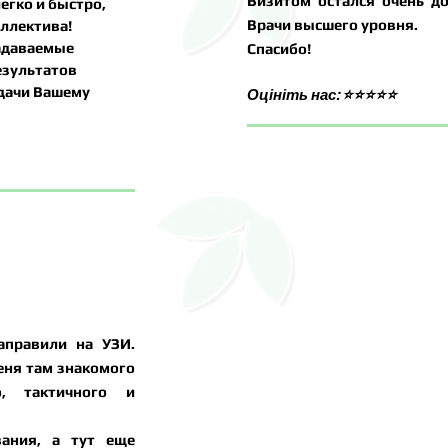
Визитом остался очень до
егко и быстро,
Врачи высшего уровня.
оллектива!
задаваемые
Спасибо!
езультатов
Удачи Вашему
Оцініть нас: ⭐⭐⭐⭐
⭐
аправили на УЗИ.
меня там знакомого
о, тактичного и
вания, а тут еще