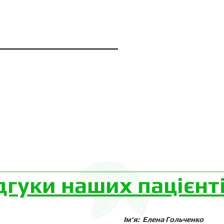
дгуки наших пацієнт
Ім'
я: Елена Гольчен