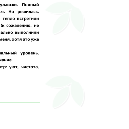
улавски. Полный
ся. Но решилась,
ь тепло встретили
 (к сожалению, не
нально выполнили
меня, хотя это уже
альный уровень,
мание.
р: уют, чистота,