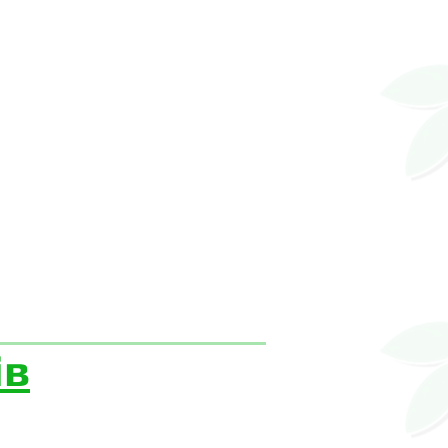
ів
ко