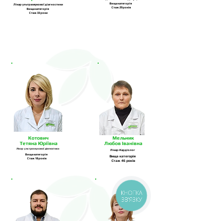
Вища категорія
Лікар ультразвукової діагностики
Стаж 29 років
Вища категорія
Стаж 33 роки
Котович
Мельник
Тетяна Юріївна
Любов Іванівна
Лікар
ультразвукової
діагностики
Лікар-Кардіолог
Вища категорія
Вища категорія
Стаж 18 років
Стаж 46 років
КНОПКА
ЗВ'ЯЗКУ