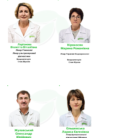
Ларіонова
Кірокосян
Віолетта Віталіївна
Марина Романівна
Лікар-Гінеколог
Лікар ультразвукової
Лікар-Терапевт-Ендокринолог
діагностики
Вища категорія
Вища категорія
Стаж 28 років
Стаж 43 роки
Ольшевська
Жулавський
Лариса Євгенівна
Олександр
Лікар функціональної
Юрійович
діагностики УЗД серця