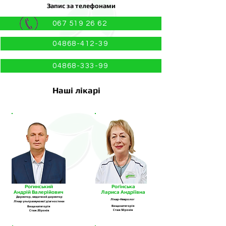
Запис за телефонами
067 519 26 62
04868-412-39
04868-333-99
Наші лікарі
Рогинський
Рогінська
Андрій Валерійович
Лариса Андріївна
Директор, медичний директор
Лікар-Невролог
Лікар ультразвукової діагностики
Вища категорія
Вища категорія
Стаж 50 років
Стаж 20 років