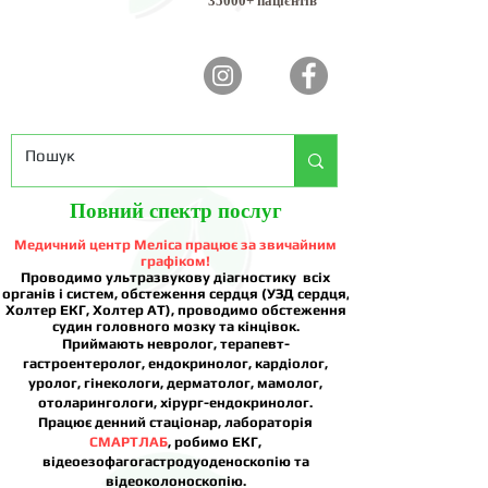
35000+ пацієнтів
Повний спектр послуг
Медичний центр Меліса працює за звичайним
графіком!
Проводимо ультразвукову діагностику всіх
органів і систем, обстеження сердця (УЗД сердця,
Холтер ЕКГ, Холтер АТ), проводимо обстеження
судин головного мозку та кінцівок.
Приймають невролог, терапевт-
гастроентеролог, ендокринолог, кардіолог,
уролог, гінекологи, дерматолог, мамолог,
отоларингологи, хірург-ендокринолог.
Працює денний стаціонар, лабораторія
СМАРТЛАБ
, робимо ЕКГ,
відеоезофагогастродуоденоскопію та
відеоколоноскопію.