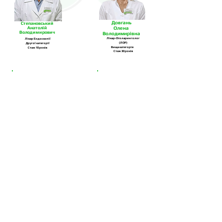
Довгань
Степановський
Анатолій
Олена
Володимирович
Володимирівна
Лікар-Отоларинголог
Лікар Ендоскопії
(ЛОР)
Другої категорії
Вища категорія
Стаж 10 років
Стаж 30 років
Цадзікідзе
Корнован
Давид Отарович
Наталія
Вікторівна
Лікар-Мамолог-Онколог
Лікар-Отоларинголог (ЛОР)
Вища категорія
Вища категорія
Стаж 27 років
Стаж 36 років