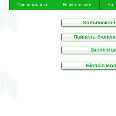
Про компанію
Наші послуги
Наш
Кольпоскопі
Пайпель-біопсія
Біопсія ш
Біопсія мол