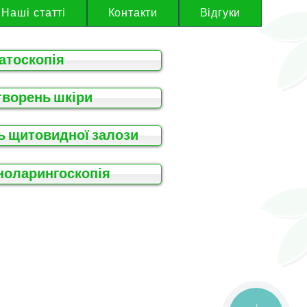
Наші статті
Контакти
Відгуки
атоскопія
творень шкіри
ь щитовидної залози
ноларингоскопія