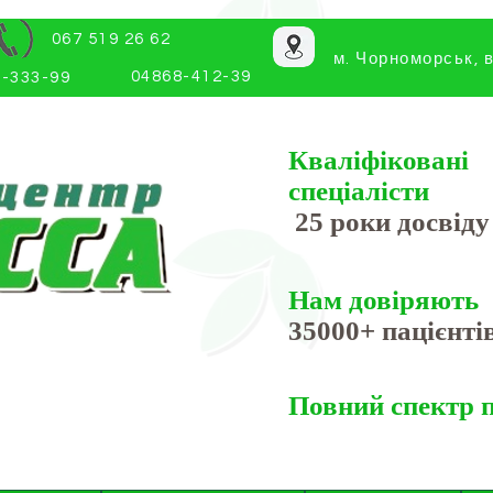
067 519 26 62
м. Чорноморськ, в
04868-412-39
-333-99
Кваліфіковані
спеціалісти
25 роки досвіду
Нам довіряють
35000+ пацієнті
Повний спектр 