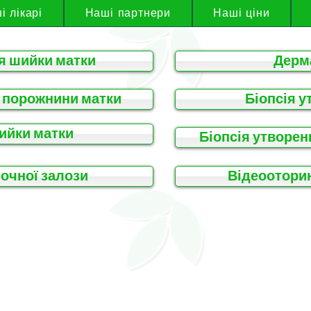
і лікарі
Наші партнери
Наші ціни
я шийки матки
Дерм
 порожнини матки
Біопсія у
ийки матки
Біопсія утворен
очної залози
Відеоотори