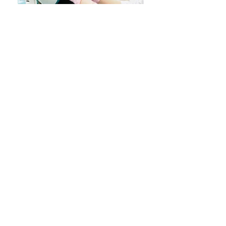
Відео ЛОР-система (Ендоскопія ЛОР-органів) використовується для дослідження та
діагностики захворювань у важкодоступних зонах у носоглотці та вухах. У медичному
центрі «Мелісса» ендоскопія ЛОР-органів проводиться на апараті
СУЧАСНОМУ
апараті
Medical ISN-28ОВ
(Південна Корея), який дає
зображення
ВИСОКОГО
ступеня дозволу.
Використання діагностики захворювань ЛОР-органів за допомогою ендоскопії має такі
переваги:
безболісність дослідження
низька тривалість діагностики – лише кілька хвилин
відсутність опромінення
виявлення патології, не видимої при звичайному огляді
визначення стадії аденоїдів