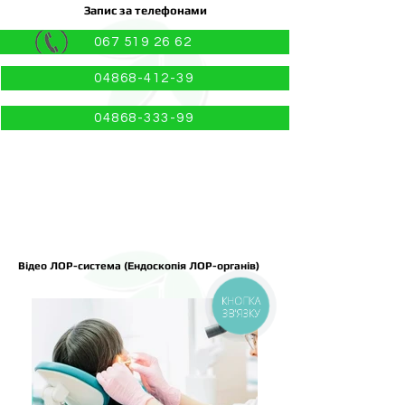
Запис за телефонами
067 519 26 62
04868-412-39
04868-333-99
Відео ЛОР-система (Ендоскопія ЛОР-органів)
КНОПКА
ЗВ'ЯЗКУ