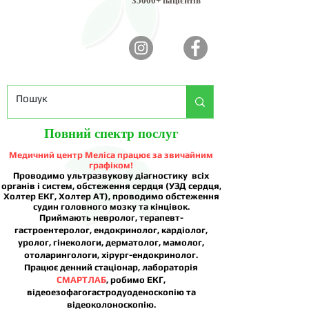
35000+ пацієнтів
Повний спектр послуг
Медичний центр Меліса працює за звичайним
графіком!
Проводимо ультразвукову діагностику всіх
органів і систем, обстеження сердця (УЗД сердця,
Холтер ЕКГ, Холтер АТ), проводимо обстеження
судин головного мозку та кінцівок.
Приймають невролог, терапевт-
гастроентеролог, ендокринолог, кардіолог,
уролог, гінекологи, дерматолог, мамолог,
отоларингологи, хірург-ендокринолог.
Працює денний стаціонар, лабораторія
СМАРТЛАБ
, робимо ЕКГ,
відеоезофагогастродуоденоскопію та
відеоколоноскопію.