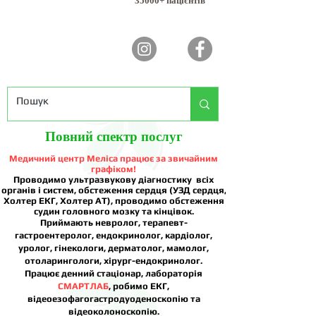
35000+ пацієнтів
Повний спектр послуг
Медичний центр Меліса працює за звичайним
графіком!
Проводимо ультразвукову діагностику всіх
органів і систем, обстеження сердця (УЗД сердця,
Холтер ЕКГ, Холтер АТ), проводимо обстеження
судин головного мозку та кінцівок.
Приймають невролог, терапевт-
гастроентеролог, ендокринолог, кардіолог,
уролог, гінекологи, дерматолог, мамолог,
отоларингологи, хірург-ендокринолог.
Працює денний стаціонар, лабораторія
СМАРТЛАБ
, робимо ЕКГ,
відеоезофагогастродуоденоскопію та
відеоколоноскопію.