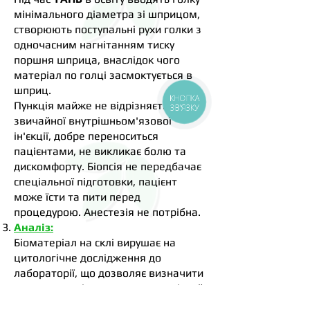
мінімального діаметра зі шприцом,
створюють поступальні рухи голки з
одночасним нагнітанням тиску
поршня шприца, внаслідок чого
матеріал по голці засмоктується в
шприц.
КНОПКА
Пункція майже не відрізняється від
ЗВ'ЯЗКУ
звичайної внутрішньом'язової
ін'єкції, добре переноситься
пацієнтами, не викликає болю та
дискомфорту. Біопсія не передбачає
спеціальної підготовки, пацієнт
може їсти та пити перед
процедурою. Анестезія не потрібна.
Аналіз:
Біоматеріал на склі вирушає на
цитологічне дослідження до
лабораторії, що дозволяє визначити
характер освіти, виявити злоякісний
процес.