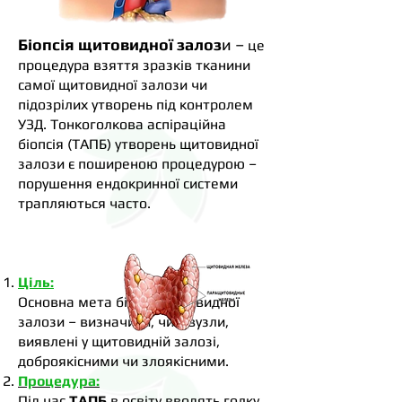
Біопсія щитовидної залоз
и –
це
процедура взяття зразків тканини
самої щитовидної залози чи
підозрілих утворень під контролем
УЗД. Тонкоголкова аспіраційна
біопсія (ТАПБ) утворень щитовидної
залози є поширеною процедурою –
порушення ендокринної системи
трапляються часто.
Ціль:
Основна мета біопсії щитовидної
залози – визначити, чи є вузли,
виявлені у щитовидній залозі,
доброякісними чи злоякісними.
Процедура:
Під час
ТАПБ
в освіту вводять голку