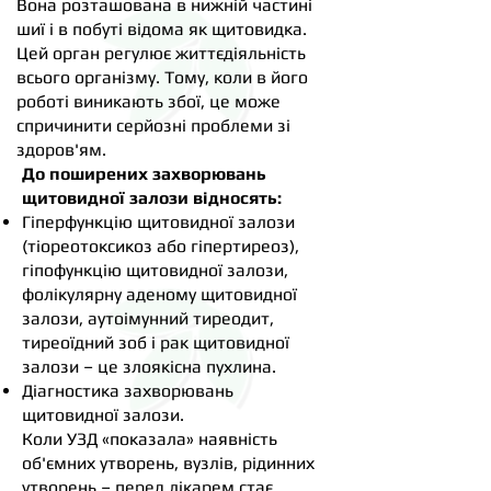
Вона розташована в нижній частині
шиї і в побуті відома як щитовидка.
Цей орган регулює життєдіяльність
всього організму. Тому, коли в його
роботі виникають збої, це може
спричинити серйозні проблеми зі
здоров'ям.
До поширених захворювань
щитовидної залози відносять:
Гіперфункцію щитовидної залози
(тіореотоксикоз або гіпертиреоз),
гіпофункцію щитовидної залози,
фолікулярну аденому щитовидної
залози, аутоімунний тиреодит,
тиреоїдний зоб і рак щитовидної
залози – це злоякісна пухлина.
Діагностика захворювань
щитовидної залози.
Коли УЗД «показала» наявність
об'ємних утворень, вузлів, рідинних
утворень – перед лікарем стає