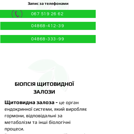
Запис за телефонами
067 519 26 62
04868-412-39
04868-333-99
БІОПСІЯ ЩИТОВИДНОЇ
ЗАЛОЗИ
Щитовидна залоза -
це орган
ендокринної системи, який виробляє
гормони, відповідальні за
метаболізм та інші біологічні
процеси.