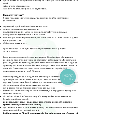
ерозія шийки матки при позитивному тесті на вірус папіломи людини (ВПЛ-
тест);
лейкоплакію (гіперкератоз);
наявність поліпів, кондилом, новоутворень.
Як підготуватись?
Перед тим, як розпочати процедуру, важливо пройти комплексне
обстеження
первинний прийом лікаря-гінеколога та огляд;
проста чи розширена кольпоскопія;
аналіз мазка із шийки матки на онкоцитологію (клітинний склад);
бактеріальний посів із піхви, шийки матки;
лабораторні аналізи крові - на ВІЛ, гепатити, сифіліс, а також оцінка зсідання
крові, рівня цукру;
УЗД органів малого тазу.
Кругова біопсія може бути показана при незадовільному аналізі
онкоцитологію.
Якщо за результатами обстеження показано біопсію, лікар обовязково
розяснить правила підготовки до діагностичної процедури. До загальних
рекомендацій відносять відмову від ведення статевого життя за 2-3 дні до
прийому, виключення спринцювання, використання вагінальних свічок та
тампонів. Записатися на таку діагностику важливо у першій фазі
менструального циклу – на 5-10 день.
КНОПКА
Біопсію проводять за умов денного стаціонару. Це малоінвазивна
ЗВ'ЯЗКУ
процедура, яка, однак, вимагає використання місцевої анестезії або
наркозу. Проведення біопсії займає трохи більше півгодини часу. Невдовзі
після процедури жінка може залишити клініку.
Забір зразка тканин можна провести за допомогою:
скальпеля – це найбільш травматичний метод, що передбачає зріз зразка
тканин скальпелем;
зіскрібка – лікар зіскаблює слизову оболонку шийки матки кюреткою
(спеціальний інструмент);
радіохвильової хвилі - радіохвилі дозволяють швидко і безболісно
зрізати частину епітеліальних клітин;
пункційна голка - голка має малий діаметр і залишає незначне пошкодження
тканин (це найбільш щадний метод).
Вибір методики біопсії залежить від індивідуальних особливостей