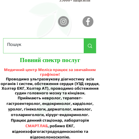
35000+ пацієнтів
Повний спектр послуг
Медичний центр Меліса працює за звичайним
графіком!
Проводимо ультразвукову діагностику всіх
органів і систем, обстеження сердця (УЗД сердця,
Холтер ЕКГ, Холтер АТ), проводимо обстеження
судин головного мозку та кінцівок.
Приймають невролог, терапевт-
гастроентеролог, ендокринолог, кардіолог,
уролог, гінекологи, дерматолог, мамолог,
отоларингологи, хірург-ендокринолог.
Працює денний стаціонар, лабораторія
СМАРТЛАБ
, робимо ЕКГ,
відеоезофагогастродуоденоскопію та
відеоколоноскопію.