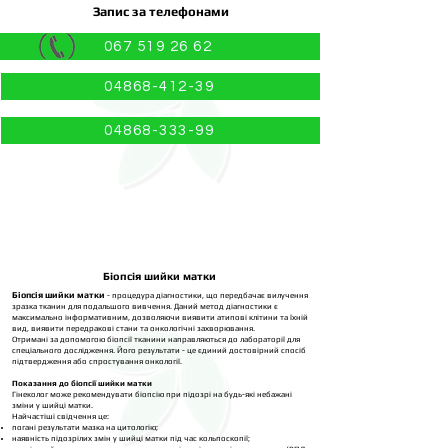
Запис за телефонами
067 519 26 62
04868-412-39
04868-333-99
Біопсія шийки матки
Біопсія шийки матки
- процедура діагностики, що передбачає вилучення
зразка тканин для подальшого вивчення. Даний метод діагностики є
максимально інформативним, дозволяючи виявити атипові клітини та їхній
вид, виявити передракові стани та онкологічні захворювання.
Отримані за допомогою біопсії тканини направляються до лабораторії для
спеціального дослідження. Його результати - це єдиний достовірний спосіб
підтвердження або спростування онкології.
Показання до біопсії шийки матки
Гінеколог може рекомендувати біопсію при підозрі на будь-які небажані
зміни у шийці матки.
Найчастіші свідчення це:
погані результати мазка на цитологію;
наявність підозрілих змін у шийці матки під час кольпоскопії
;